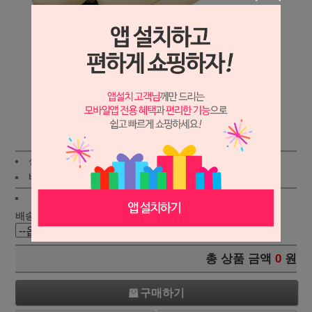
상세보기
상품가 :
288,000원
배송비 :
(조건)
!
지역별
!
배송 :
총 상품 금액
0
원
구매하기