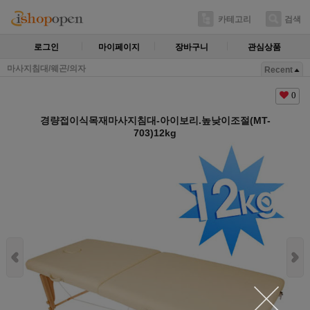
카테고리
검색
로그인
마이페이지
장바구니
관심상품
마사지침대/웨곤/의자
Recent
0
경량접이식목재마사지침대-아이보리.높낮이조절(MT-
703)12kg