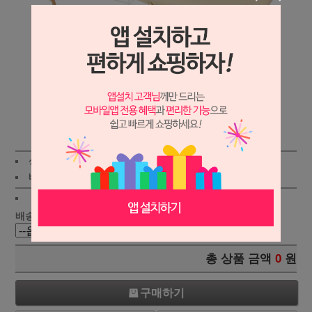
상세보기
상품가 :
248,000원
배송비 :
(조건)
!
지역별
!
배송 :
총 상품 금액
0
원
구매하기