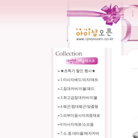
----
★초특가 할인 행사★
1.마사지베드/의자/매트
2.침대커버/이불/패드
3.최고급침대커버/이불
4.웨곤/참대웨곤/맞춤형
5.피부미용사자격증재료
6.마사지재료/소모품
7.소.중.대타올/레자커버