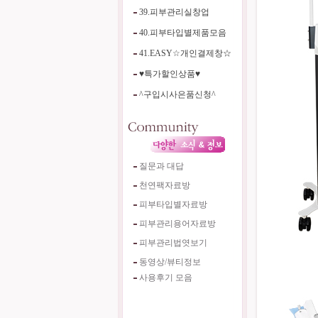
39.피부관리실창업
40.피부타입별제품모음
41.EASY☆개인결제창☆
♥특가할인상품♥
^구입시사은품신청^
질문과 대답
천연팩자료방
피부타입별자료방
피부관리용어자료방
피부관리법엿보기
동영상/뷰티정보
사용후기 모음