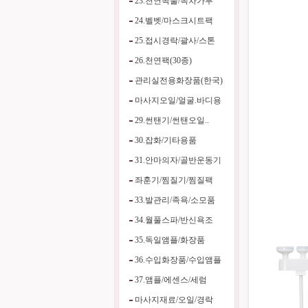
23.천연곡물/녹차가루
24.벨벳/마스크시트팩
25.접시경락/괄사/스톤
26.천연팩(30종)
관리실전용화장품(한국)
마사지오일/얼굴.바디용
29.썬탠기/썬탠오일..
30.잡화/기타용품
31.안마의자/골반운동기
좌훈기/찜질기/찜질팩
33.발관리/족욕/소모품
34.월풀스파/반신욕조
35.독일앰플/화장품
36.수입화장품/수입앰플
37.앰플/에센스/세럼
마사지재료/오일/경락