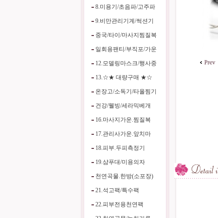
8.미용기/초음파/고주파
9.비만관리기계/썩션기
중국/타이/마사지찜질복
일회용팬티/부직포/가운
12.모델링마스크/행사중
13.☆★ 대량구매 ★☆
온장고/소독기/타올찜기
건강/웰빙/세라믹베개
16.마사지가운.찜질복
17.관리사가운.앞치마
18.피부.두피측정기
19.샴푸대/미용의자
천연곡물.한방(소포장)
21.석고팩/특수팩
22.피부전용천연팩