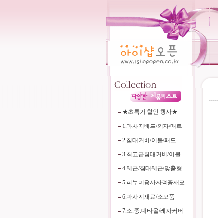
----
★초특가 할인 행사★
1.마사지베드/의자/매트
2.침대커버/이불/패드
3.최고급침대커버/이불
4.웨곤/참대웨곤/맞춤형
5.피부미용사자격증재료
6.마사지재료/소모품
7.소.중.대타올/레자커버