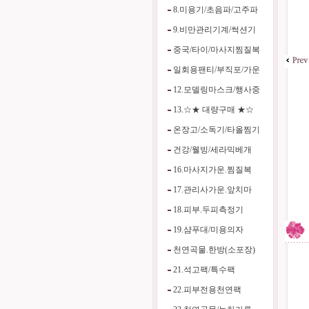
8.미용기/초음파/고주파
9.비만관리기계/썩션기
중국/타이/마사지찜질복
일회용팬티/부직포/가운
12.모델링마스크/행사중
13.☆★ 대량구매 ★☆
온장고/소독기/타올찜기
건강/웰빙/세라믹베개
16.마사지가운.찜질복
17.관리사가운.앞치마
18.피부.두피측정기
19.샴푸대/미용의자
천연곡물.한방(소포장)
21.석고팩/특수팩
22.피부전용천연팩