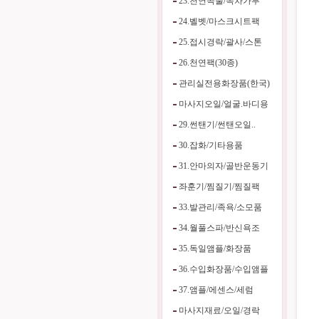
23.천연곡물/녹차가루
24.벨벳/마스크시트팩
25.접시경락/괄사/스톤
26.천연팩(30종)
관리실전용화장품(한국)
마사지오일/얼굴.바디용
29.썬탠기/썬탠오일..
30.잡화/기타용품
31.안마의자/골반운동기
좌훈기/찜질기/찜질팩
33.발관리/족욕/소모품
34.월풀스파/반신욕조
35.독일앰플/화장품
36.수입화장품/수입앰플
37.앰플/에센스/세럼
마사지재료/오일/경락