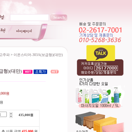
/고주파
>
이온스티머-303A(보급형)(대만)
급형)(대만)
---------------------------------------
5,000원
0원
435,000
원
총 상품 금액
435,000
원