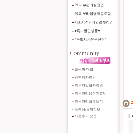
39.피부관리실창업
40.피부타입별제품모음
41.EASY☆개인결제창☆
♥특가할인상품♥
^구입시사은품신청^
질문과 대답
천연팩자료방
피부타입별자료방
피부관리용어자료방
피부관리법엿보기
동영상/뷰티정보
사용후기 모음