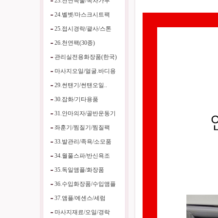
23.천연곡물/녹차가루
24.벨벳/마스크시트팩
25.접시경락/괄사/스톤
26.천연팩(30종)
관리실전용화장품(한국)
마사지오일/얼굴.바디용
29.썬탠기/썬탠오일..
30.잡화/기타용품
31.안마의자/골반운동기
좌훈기/찜질기/찜질팩
33.발관리/족욕/소모품
34.월풀스파/반신욕조
35.독일앰플/화장품
36.수입화장품/수입앰플
37.앰플/에센스/세럼
마사지재료/오일/경락