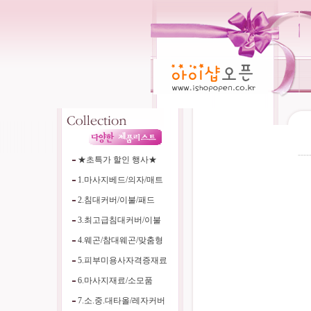
----
★초특가 할인 행사★
1.마사지베드/의자/매트
2.침대커버/이불/패드
3.최고급침대커버/이불
4.웨곤/참대웨곤/맞춤형
5.피부미용사자격증재료
6.마사지재료/소모품
7.소.중.대타올/레자커버