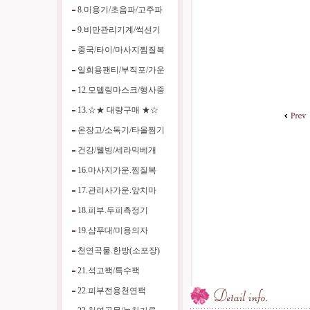
8.미용기/초음파/고주파
9.비만관리기계/썩션기
중국/타이/마사지찜질복
일회용팬티/부직포/가운
12.모델링마스크/행사중
13.☆★ 대량구매 ★☆
온장고/소독기/타올찜기
건강/웰빙/세라믹베개
16.마사지가운.찜질복
17.관리사가운.앞치마
18.피부.두피측정기
19.샴푸대/미용의자
천연곡물.한방(소포장)
21.석고팩/특수팩
22.피부전용천연팩