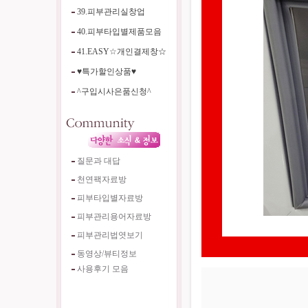
39.피부관리실창업
40.피부타입별제품모음
41.EASY☆개인결제창☆
♥특가할인상품♥
^구입시사은품신청^
질문과 대답
천연팩자료방
피부타입별자료방
피부관리용어자료방
피부관리법엿보기
동영상/뷰티정보
사용후기 모음