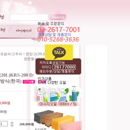
기/초음파/고주파
>
온장고(20L)KRS-200 D/
창문형/디지털방식(한국)
0L)KRS-200 D/
방식(한국)
----------------------------------------
8,000원
000원
268,000
원