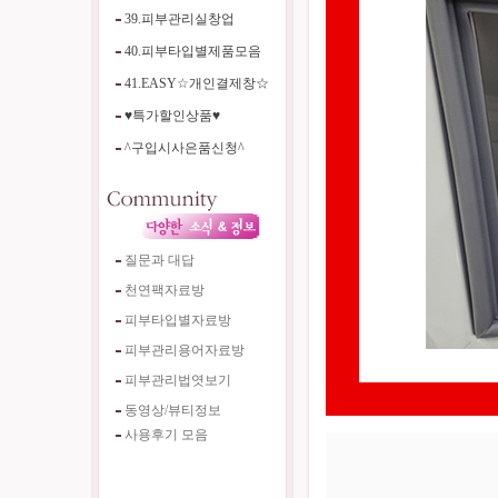
39.피부관리실창업
40.피부타입별제품모음
41.EASY☆개인결제창☆
♥특가할인상품♥
^구입시사은품신청^
질문과 대답
천연팩자료방
피부타입별자료방
피부관리용어자료방
피부관리법엿보기
동영상/뷰티정보
사용후기 모음