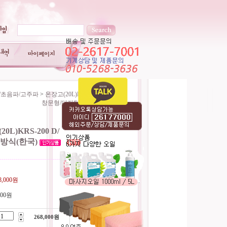
기/초음파/고주파
>
온장고(20L)KRS-200 D/
창문형/디지털방식(한국)
0L)KRS-200 D/
방식(한국)
----------------------------------------
8,000원
000원
268,000
원