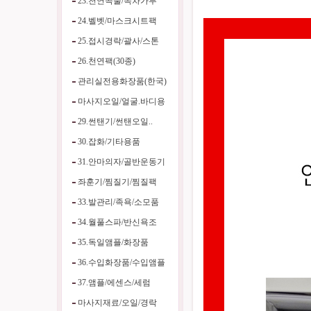
23.천연곡물/녹차가루
24.벨벳/마스크시트팩
25.접시경락/괄사/스톤
26.천연팩(30종)
관리실전용화장품(한국)
마사지오일/얼굴.바디용
29.썬탠기/썬탠오일..
30.잡화/기타용품
31.안마의자/골반운동기
좌훈기/찜질기/찜질팩
33.발관리/족욕/소모품
34.월풀스파/반신욕조
35.독일앰플/화장품
36.수입화장품/수입앰플
37.앰플/에센스/세럼
마사지재료/오일/경락