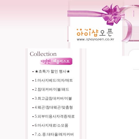
----
★초특가 할인 행사★
1.마사지베드/의자/매트
2.침대커버/이불/패드
3.최고급침대커버/이불
4.웨곤/참대웨곤/맞춤형
5.피부미용사자격증재료
6.마사지재료/소모품
7.소.중.대타올/레자커버