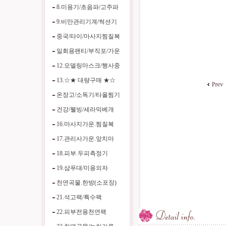
8.미용기/초음파/고주파
9.비만관리기계/썩션기
중국/타이/마사지찜질복
일회용팬티/부직포/가운
12.모델링마스크/행사중
13.☆★ 대량구매 ★☆
온장고/소독기/타올찜기
건강/웰빙/세라믹베개
16.마사지가운.찜질복
17.관리사가운.앞치마
18.피부.두피측정기
19.샴푸대/미용의자
천연곡물.한방(소포장)
21.석고팩/특수팩
22.피부전용천연팩