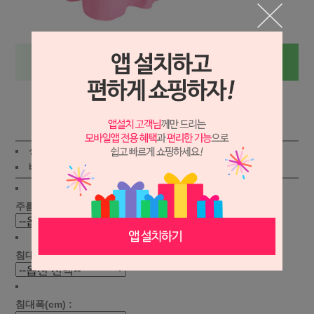
상세보기
상품가 :
52,800
원
적립금:400원
배송비 :
(조건)
!
지역별
!
주름선택 :
침대길이(cm) :
침대폭(cm) :