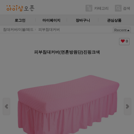
카테고리
검색
로그인
마이페이지
장바구니
관심상품
침대커버/이불/패드
피부침대커버
Recent
0
피부침대커버(면혼방원단)진핑크색