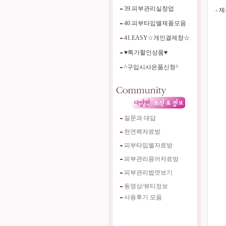
39.피부관리실창업
- 
40.피부타입별제품모음
41.EASY☆개인결제창☆
♥특가할인상품♥
^구입시사은품신청^
질문과 대답
천연팩자료방
피부타입별자료방
피부관리용어자료방
피부관리법엿보기
동영상/뷰티정보
사용후기 모음