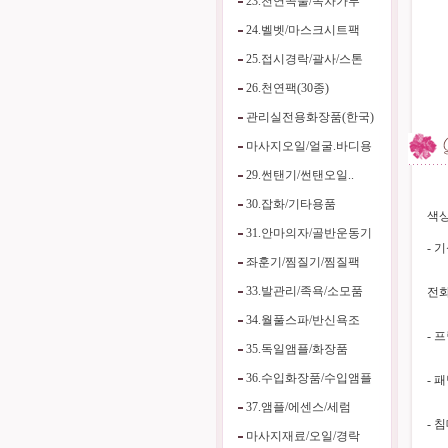
23.천연곡물/녹차가루
24.벨벳/마스크시트팩
25.접시경락/괄사/스톤
26.천연팩(30종)
관리실전용화장품(한국)
마사지오일/얼굴.바디용
29.썬탠기/썬탠오일..
30.잡화/기타용품
색상
31.안마의자/골반운동기
- 
좌훈기/찜질기/찜질팩
33.발관리/족욕/소모품
전화
34.월풀스파/반신욕조
- 
35.독일앰플/화장품
36.수입화장품/수입앰플
- 
37.앰플/에센스/세럼
- 
마사지재료/오일/경락