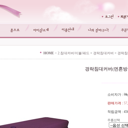
HOME
>
2.침대커버/이불/패드
>
경락침대커버
>
경락침
-------------------------------------------------------------------------------------------------------------
경락침대커버(면혼방원
-----------------------
소비자가 :
78
판매가격 :
57
적립금액 :
45
주름선택