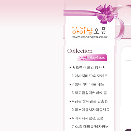
----
★초특가 할인 행사★
1.마사지베드/의자/매트
2.침대커버/이불/패드
3.최고급침대커버/이불
4.웨곤/참대웨곤/맞춤형
5.피부미용사자격증재료
6.마사지재료/소모품
7.소.중.대타올/레자커버