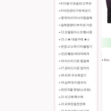
8.미용기/초음파/고주파
9.비만관리기계/썩션기
중국/타이/마사지찜질복
일회용팬티/부직포/가운
12.모델링마스크/행사중
13.☆★ 대량구매 ★☆
온장고/소독기/타올찜기
건강/웰빙/세라믹베개
16.마사지가운.찜질복
17.관리사가운.앞치마
18.피부.두피측정기
19.샴푸대/미용의자
천연곡물.한방(소포장)
21.석고팩/특수팩
22.피부전용천연팩