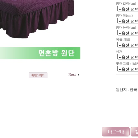
침대길이(cm)
침대폭(cm)
침대높이(cm)
이불.패드
베개
맞춤고급비닐
원산지 : 한국
-----------------------