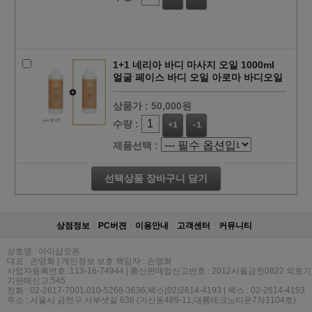
1+1 네리아 바디 마사지 오일 1000ml
얼굴 페이스 바디 오일 아로마 바디오일
상품가 :
50,000원
수량 :
+1
-1
제품선택 :
선택상품 장바구니 담기
상점정보
PC버젼
이용안내
고객센터
커뮤니티
상호명 : 아이샵오픈
대표 : 손영희 | 개인정보 보호 책임자 : 손영희
사업자등록번호 :113-16-74944 | 통신판매업신고번호 : 2012서울금천0822 의료기
기판매신고:545
전화 : 02-2617-7001,010-5268-3636,팩스(02)2614-4193 | 팩스 : 02-2614-4193
주소 : 서울시 금천구 서부샛길 638 (가산동489-11,대륭테크노타운7차1104호)