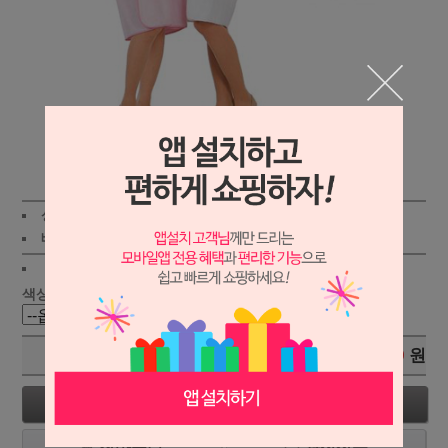
상세보기
상품가 :
42,800
원
적립금:300원
배송비 :
(조건)
!
지역별
!
색상 :
총 상품 금액
0
원
구매하기
장바구니
관심상품