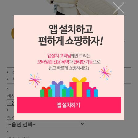
상세보기
상품가 :
3,380,000원
적립금:3000원
배송비 :
(조건)
!
지역별
!
색상 선택 :
풋스위치 선택 :