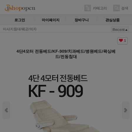
카테고리
검색
로그인
마이페이지
장바구니
관심상품
마사지침대/웨곤/의자
Recent
1
4단4모터 전동베드/KF-909/치과베드/병원베드/왁싱베
드/전동침대