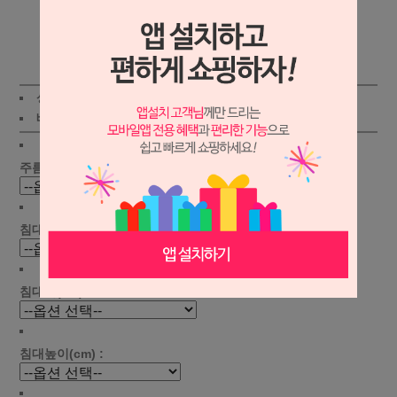
상세보기
상품가 :
48,500
원
적립금:450원
배송비 :
(조건)
!
지역별
!
주름선택 :
침대길이(cm) :
침대폭(cm) :
침대높이(cm) :