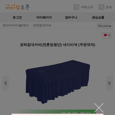
카테고리
검색
로그인
마이페이지
장바구니
관심상품
침대커버/이불/패드
경락침대커버
Recent
0
경락침대커버(면혼방원단) 네이비색 (주문제작)