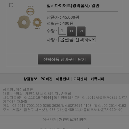
접시다이어트(경락접시)-일반
상품가 :
45,000원
적립금 :
400원
수량 :
+1
-1
사양 :
선택상품 장바구니 담기
상점정보
PC버젼
이용안내
고객센터
커뮤니티
상호명 : 아이샵오픈
대표 : 손영희 | 개인정보 보호 책임자 : 손영희
사업자등록번호 :113-16-74944 | 통신판매업신고번호 : 2012서울금천0822 의료기
기판매신고:545
전화 : 02-2617-7001,010-5268-3636,팩스(02)2614-4193 | 팩스 : 02-2614-4193
주소 : 서울시 금천구 서부샛길 638 (가산동489-11,대륭테크노타운7차1104호)
이용약관
|
개인정보처리방침