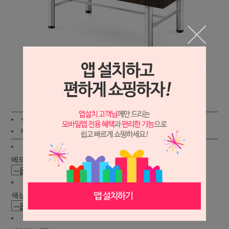
상세보기
상품가 :
318,000원
적립금:1000원
배송비 :
(조건)
!
지역별
!
베드유형 선택 :
색상 선택 :