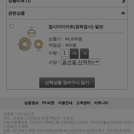
상품리뷰
[1]
관련상품
접시다이어트(경락접시)-일반
상품가 :
45,000원
적립금 :
400원
수량 :
+1
-1
사양 :
선택상품 장바구니 담기
상점정보
PC버젼
이용안내
고객센터
커뮤니티
상호명 : 아이샵오픈
대표 : 손영희 | 개인정보 보호 책임자 : 손영희
사업자등록번호 :113-16-74944 | 통신판매업신고번호 : 2012서울금천0822 의료기
기판매신고:545
전화 : 02-2617-7001,010-5268-3636,팩스(02)2614-4193 | 팩스 : 02-2614-4193