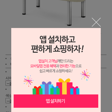
상세보기
상품가 :
195,000원
배송비 :
(조건)
!
지역별
!
사이즈 선택 :
색상 선택 :