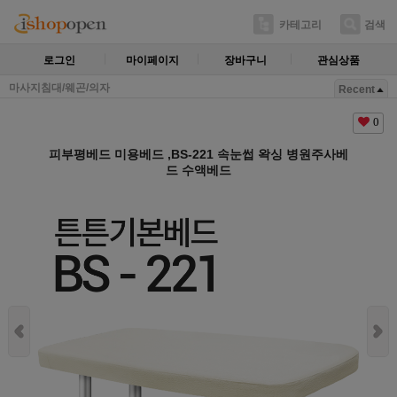
카테고리
검색
로그인
마이페이지
장바구니
관심상품
마사지침대/웨곤/의자
Recent
0
피부평베드 미용베드 ,BS-221 속눈썹 왁싱 병원주사베
드 수액베드