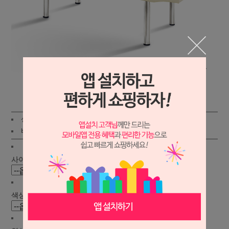
상세보기
상품가 :
195,000원
배송비 :
(조건)
!
지역별
!
사이즈 선택 :
색상 선택 :