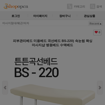
카테고리
검색
로그인
마이페이지
장바구니
관심상품
마사지침대/웨곤/의자
Recent
0
피부관리베드 미용베드 곡선베드 BS-220) 속눈썹 왁싱
마사지샵 병원베드 수액베드