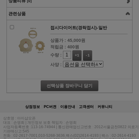
상품리뷰
[0]
관련상품
접시다이어트(경락접시)-일반
상품가 :
45,000원
적립금 :
400원
수량 :
+1
-1
사양 :
선택상품 장바구니 담기
상점정보
PC버젼
이용안내
고객센터
커뮤니티
상호명 : 아이샵오픈
대표 : 손영희 | 개인정보 보호 책임자 : 손영희
사업자등록번호 :113-16-74944 | 통신판매업신고번호 : 2012서울금천0822 의료기
기판매신고:545
전화 : 02-2617-7001,010-5268-3636,팩스(02)2614-4193 | 팩스 : 02-2614-4193