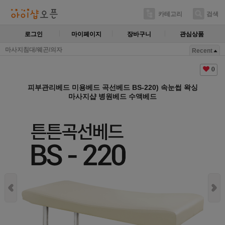
카테고리
검색
로그인
마이페이지
장바구니
관심상품
마사지침대/웨곤/의자
Recent
0
피부관리베드 미용베드 곡선베드 BS-220) 속눈썹 왁싱
마사지샵 병원베드 수액베드