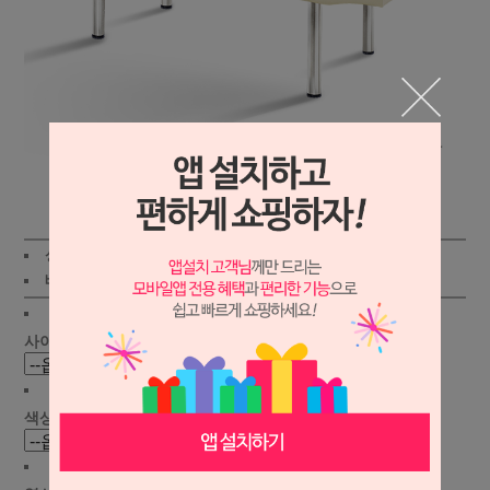
상세보기
상품가 :
195,000원
배송비 :
(조건)
!
지역별
!
사이즈 선택 :
색상 선택 :