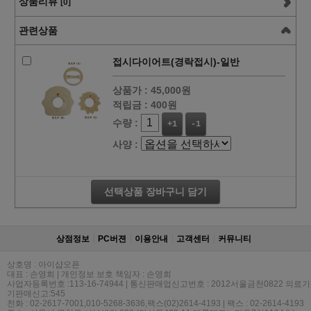
상품리뷰
[0]
관련상품
접시다이어트(경락접시)-일반
상품가 :
45,000원
적립금 :
400원
수량 :
+1
-1
사양 :
선택상품 장바구니 담기
상점정보
PC버젼
이용안내
고객센터
커뮤니티
상호명 : 아이샵오픈
대표 : 손영희 | 개인정보 보호 책임자 : 손영희
사업자등록번호 :113-16-74944 | 통신판매업신고번호 : 2012서울금천0822 의료기
기판매신고:545
전화 : 02-2617-7001,010-5268-3636,팩스(02)2614-4193 | 팩스 : 02-2614-4193