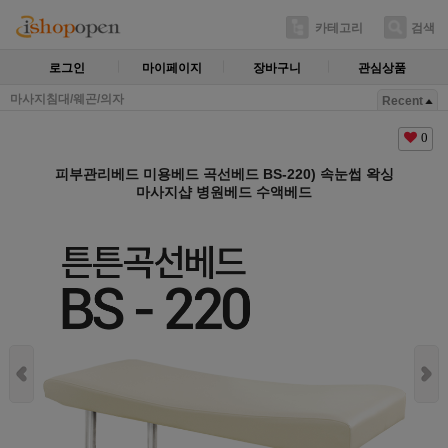
카테고리
검색
로그인
마이페이지
장바구니
관심상품
마사지침대/웨곤/의자
Recent
0
피부관리베드 미용베드 곡선베드 BS-220) 속눈썹 왁싱
마사지샵 병원베드 수액베드