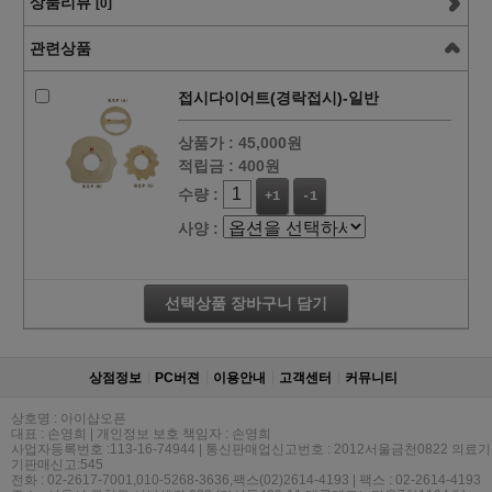
상품리뷰
[0]
관련상품
접시다이어트(경락접시)-일반
상품가 :
45,000원
적립금 :
400원
수량 :
+1
-1
사양 :
선택상품 장바구니 담기
상점정보
PC버젼
이용안내
고객센터
커뮤니티
상호명 : 아이샵오픈
대표 : 손영희 | 개인정보 보호 책임자 : 손영희
사업자등록번호 :113-16-74944 | 통신판매업신고번호 : 2012서울금천0822 의료기
기판매신고:545
전화 : 02-2617-7001,010-5268-3636,팩스(02)2614-4193 | 팩스 : 02-2614-4193