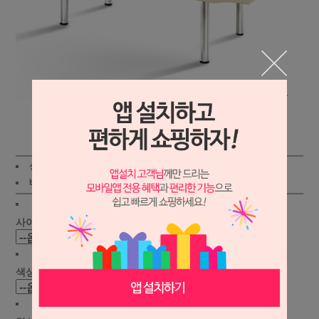
상세보기
상품가 :
195,000원
배송비 :
(조건)
!
지역별
!
사이즈 선택 :
색상 선택 :