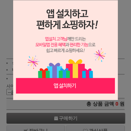
상세보기
상품가 :
33,000
원
적립금:200원
배송비 :
(조건)
!
지역별
!
사이즈 :
총 상품 금액
0
원
구매하기
장바구니
관심상품