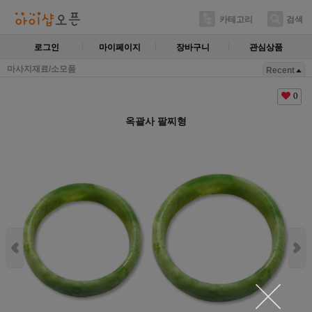
카테고리
검색
로그인
마이페이지
장바구니
관심상품
마사지재료/소모품
Recent
0
옥괄사 팔찌형