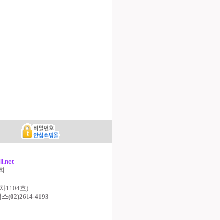
l.net
영희
차1104호)
,팩스(02)2614-4193