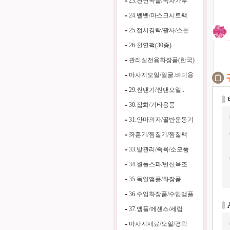
23.천연곡물/녹차가루
24.벨벳/마스크시트팩
25.접시경락/괄사/스톤
26.천연팩(30종)
관리실전용화장품(한국)
마사지오일/얼굴.바디용
29.썬탠기/썬탠오일..
30.잡화/기타용품
31.안마의자/골반운동기
좌훈기/찜질기/찜질팩
33.발관리/족욕/소모품
34.월풀스파/반신욕조
35.독일앰플/화장품
36.수입화장품/수입앰플
37.앰플/에센스/세럼
마사지재료/오일/경락