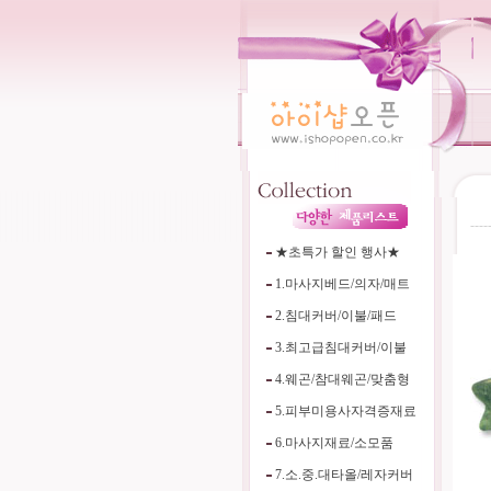
----
★초특가 할인 행사★
1.마사지베드/의자/매트
2.침대커버/이불/패드
3.최고급침대커버/이불
4.웨곤/참대웨곤/맞춤형
5.피부미용사자격증재료
6.마사지재료/소모품
7.소.중.대타올/레자커버