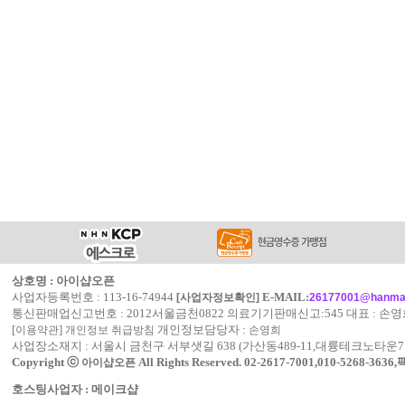
상호명 : 아이샵오픈
사업자등록번호 : 113-16-74944
E-MAIL:
[사업자정보확인]
26177001@hanmai
통신판매업신고번호 : 2012서울금천0822 의료기기판매신고:545 대표 : 손
[
]
개인정보담당자 :
이용약관
개인정보 취급방침
손영희
사업장소재지 : 서울시 금천구 서부샛길 638 (가산동489-11,대륭테크노타운7
Copyright ⓒ
All Rights Reserved.
02-2617-7001,010-5268-3636
아이샵오픈
호스팅사업자 : 메이크샵