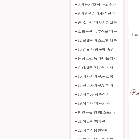
8.미용기/초음파/고주파
9.비만관리기계/썩션기
중국/타이/마사지찜질복
일회용팬티/부직포/가운
12.모델링마스크/행사중
13.☆★ 대량구매 ★☆
온장고/소독기/타올찜기
건강/웰빙/세라믹베개
16.마사지가운.찜질복
17.관리사가운.앞치마
18.피부.두피측정기
19.샴푸대/미용의자
천연곡물.한방(소포장)
21.석고팩/특수팩
22.피부전용천연팩