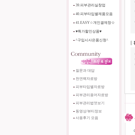
39.피부관리실창업
40.피부타입별제품모음
41.EASY☆개인결제창☆
♥특가할인상품♥
^구입시사은품신청^
질문과 대답
천연팩자료방
피부타입별자료방
피부관리용어자료방
피부관리법엿보기
동영상/뷰티정보
사용후기 모음