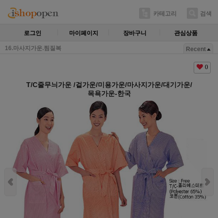
카테고리
검색
로그인
마이페이지
장바구니
관심상품
16.마사지가운.찜질복
Recent
0
T/C줄무늬가운 /겉가운/미용가운/마사지가운/대기가운/
목욕가운-한국