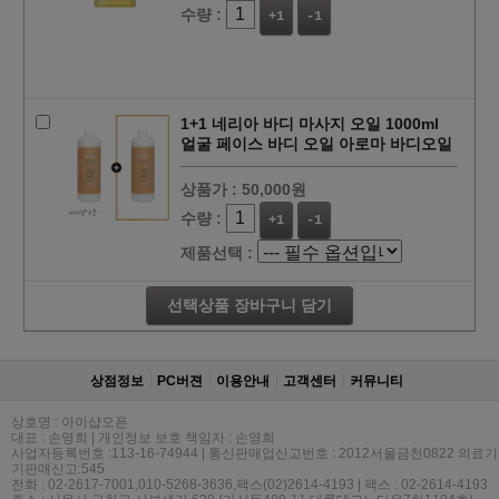
수량 :
+1
-1
1+1 네리아 바디 마사지 오일 1000ml
얼굴 페이스 바디 오일 아로마 바디오일
상품가 :
50,000원
수량 :
+1
-1
제품선택 :
선택상품 장바구니 담기
상점정보
PC버젼
이용안내
고객센터
커뮤니티
상호명 : 아이샵오픈
대표 : 손영희 | 개인정보 보호 책임자 : 손영희
사업자등록번호 :113-16-74944 | 통신판매업신고번호 : 2012서울금천0822 의료기
기판매신고:545
전화 : 02-2617-7001,010-5268-3636,팩스(02)2614-4193 | 팩스 : 02-2614-4193