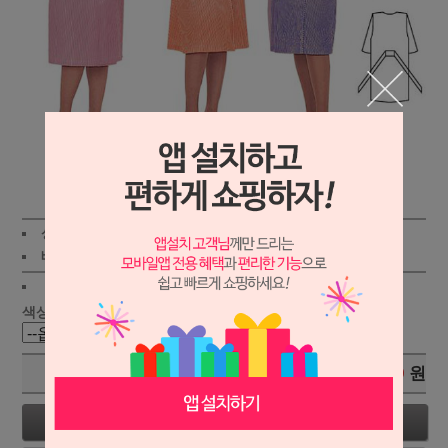
상세보기
상품가 :
39,900
원
적립금:280원
배송비 :
(조건)
!
지역별
!
색상 :
총 상품 금액
0
원
구매하기