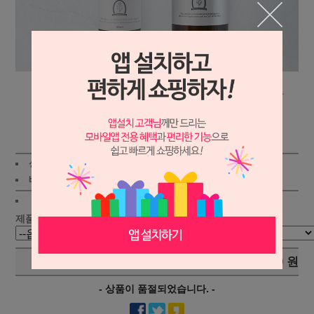
상세보기
상품가 :
7,800원
적립금:200원
배송비 :
(조건)
!
지역별
!
제품 선택 :
총 상품 금액
0
원
- 상품이 품절되었습니다. -