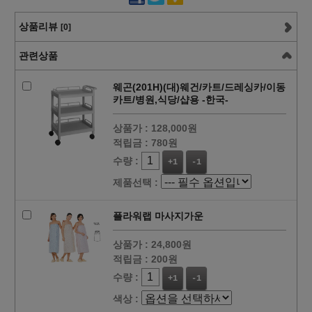
상품리뷰
[0]
관련상품
웨곤(201H)(대)웨건/카트/드레싱카/이동
카트/병원,식당/샵용 -한국-
상품가 :
128,000원
적립금 :
780원
수량 :
+1
-1
제품선택 :
플라워랩 마사지가운
상품가 :
24,800원
적립금 :
200원
수량 :
+1
-1
색상 :