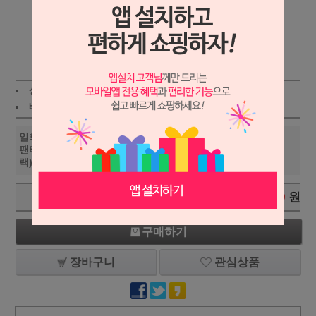
상세보기
상품가 :
32,800
원
적립금:290원
배송비 :
(조건)
!
지역별
!
일회용팬티/삼각팬티/위생
32,800
원
+1
-1
팬티/남녀공용/100장(블
랙)XXL/2XL
총 상품 금액
32,800
원
구매하기
장바구니
관심상품