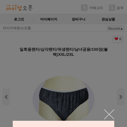
카테고리
검색
로그인
마이페이지
장바구니
관심상품
마사지재료/소모품
Recent
0
일회용팬티/삼각팬티/위생팬티/남녀공용/100장(블
랙)XXL/2XL