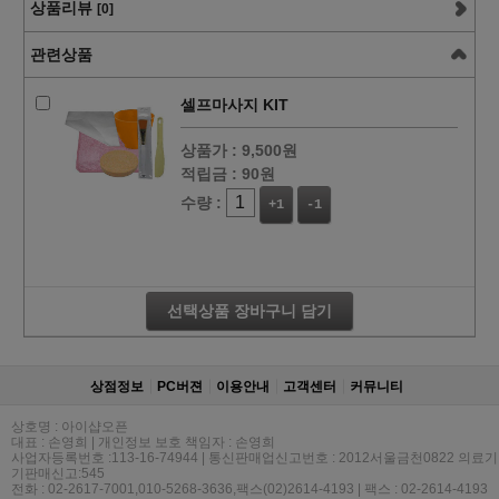
상품리뷰
[0]
관련상품
셀프마사지 KIT
상품가 :
9,500원
적립금 :
90원
수량 :
+1
-1
선택상품 장바구니 담기
상점정보
PC버젼
이용안내
고객센터
커뮤니티
상호명 : 아이샵오픈
대표 : 손영희 | 개인정보 보호 책임자 : 손영희
사업자등록번호 :113-16-74944 | 통신판매업신고번호 : 2012서울금천0822 의료기
기판매신고:545
전화 : 02-2617-7001,010-5268-3636,팩스(02)2614-4193 | 팩스 : 02-2614-4193