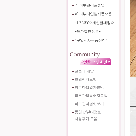
39.피부관리실창업
40.피부타입별제품모음
41.EASY☆개인결제창☆
♥특가할인상품♥
^구입시사은품신청^
질문과 대답
천연팩자료방
피부타입별자료방
피부관리용어자료방
피부관리법엿보기
동영상/뷰티정보
사용후기 모음