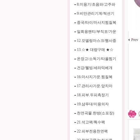
8.미용기/초음파/고주파
9.비만관리기계/썩션기
중국/타이/마사지찜질복
일회용팬티/부직포/가운
12.모델링마스크/행사중
13.☆★ 대량구매 ★☆
온장고/소독기/타올찜기
건강/웰빙/세라믹베개
16.마사지가운.찜질복
17.관리사가운.앞치마
18.피부.두피측정기
19.샴푸대/미용의자
천연곡물.한방(소포장)
21.석고팩/특수팩
22.피부전용천연팩