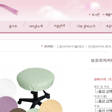
HOME
>
2.침대커버/이불/패드
>
3단침대카바.베개
-------------------------------------------------------------------------------------------------------------
보조의자커버
-----------------------
판매가격 :
15
원단 및 색상
직경(지름)
두께