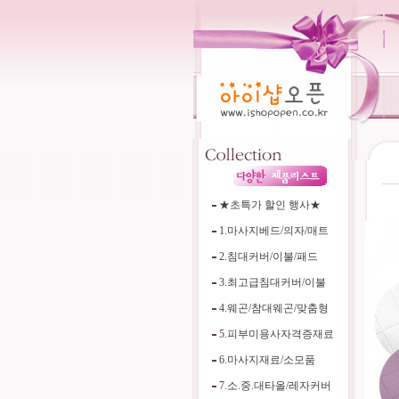
----
★초특가 할인 행사★
1.마사지베드/의자/매트
2.침대커버/이불/패드
3.최고급침대커버/이불
4.웨곤/참대웨곤/맞춤형
5.피부미용사자격증재료
6.마사지재료/소모품
7.소.중.대타올/레자커버