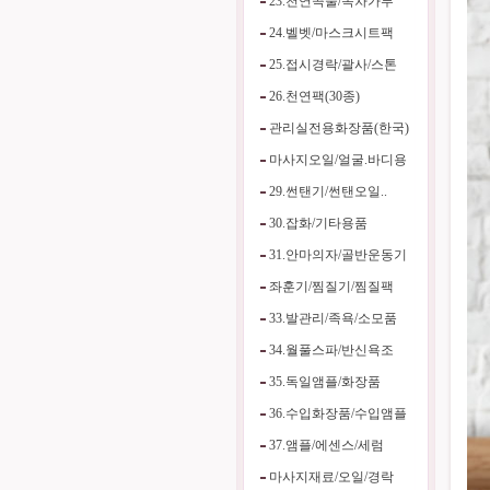
23.천연곡물/녹차가루
24.벨벳/마스크시트팩
25.접시경락/괄사/스톤
26.천연팩(30종)
관리실전용화장품(한국)
마사지오일/얼굴.바디용
29.썬탠기/썬탠오일..
30.잡화/기타용품
31.안마의자/골반운동기
좌훈기/찜질기/찜질팩
33.발관리/족욕/소모품
34.월풀스파/반신욕조
35.독일앰플/화장품
36.수입화장품/수입앰플
37.앰플/에센스/세럼
마사지재료/오일/경락