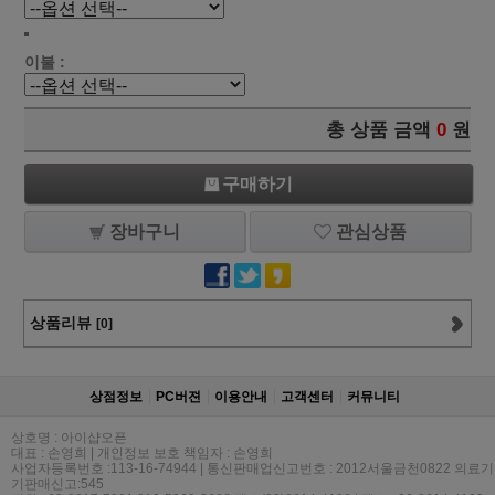
이불 :
총 상품 금액
0
원
구매하기
장바구니
관심상품
상품리뷰
[0]
상점정보
PC버젼
이용안내
고객센터
커뮤니티
상호명 : 아이샵오픈
대표 : 손영희 | 개인정보 보호 책임자 : 손영희
사업자등록번호 :113-16-74944 | 통신판매업신고번호 : 2012서울금천0822 의료기
기판매신고:545