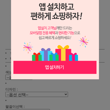
상세보기
상품가 :
67,000원
적립금:600원
배송비 :
(조건)
!
지역별
!
색상선택 :
디자인 :
팔걸이선택 :