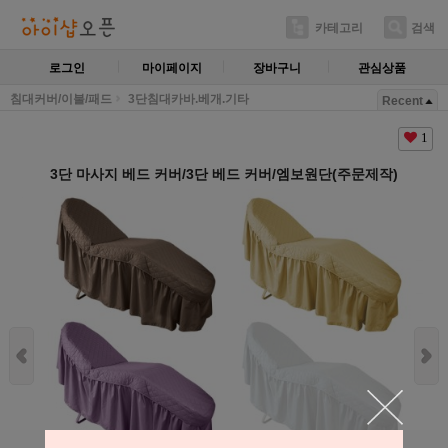
카테고리
검색
로그인
마이페이지
장바구니
관심상품
침대커버/이불/패드
3단침대카바.베개.기타
Recent
1
3단 마사지 베드 커버/3단 베드 커버/엠보원단(주문제작)