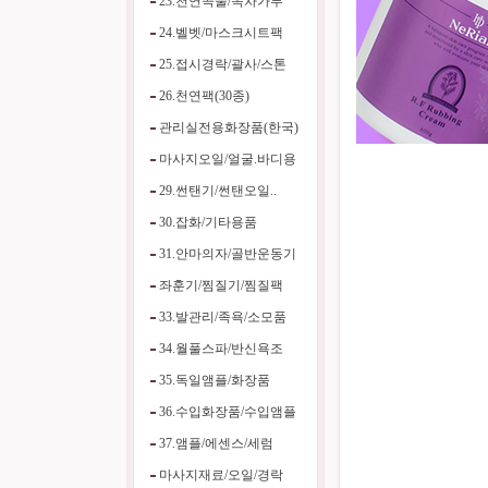
23.천연곡물/녹차가루
24.벨벳/마스크시트팩
25.접시경락/괄사/스톤
26.천연팩(30종)
관리실전용화장품(한국)
마사지오일/얼굴.바디용
29.썬탠기/썬탠오일..
30.잡화/기타용품
31.안마의자/골반운동기
좌훈기/찜질기/찜질팩
33.발관리/족욕/소모품
34.월풀스파/반신욕조
35.독일앰플/화장품
36.수입화장품/수입앰플
37.앰플/에센스/세럼
마사지재료/오일/경락