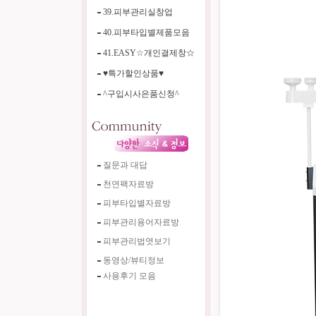
39.피부관리실창업
40.피부타입별제품모음
41.EASY☆개인결제창☆
♥특가할인상품♥
^구입시사은품신청^
질문과 대답
천연팩자료방
피부타입별자료방
피부관리용어자료방
피부관리법엿보기
동영상/뷰티정보
사용후기 모음