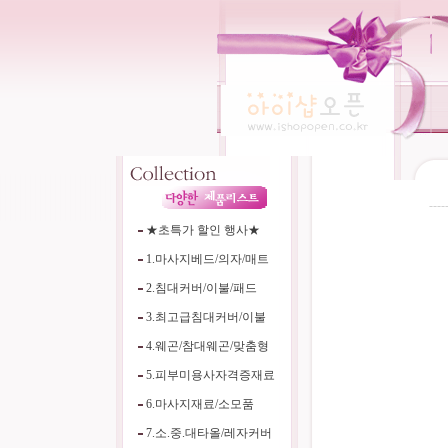
----
★초특가 할인 행사★
1.마사지베드/의자/매트
2.침대커버/이불/패드
3.최고급침대커버/이불
4.웨곤/참대웨곤/맞춤형
5.피부미용사자격증재료
6.마사지재료/소모품
7.소.중.대타올/레자커버