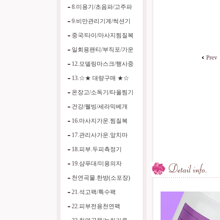
8.미용기/초음파/고주파
9.비만관리기계/썩션기
중국/타이/마사지찜질복
일회용팬티/부직포/가운
12.모델링마스크/행사중
13.☆★ 대량구매 ★☆
온장고/소독기/타올찜기
건강/웰빙/세라믹베개
16.마사지가운.찜질복
17.관리사가운.앞치마
18.피부.두피측정기
19.샴푸대/미용의자
천연곡물.한방(소포장)
21.석고팩/특수팩
22.피부전용천연팩