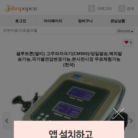
카테고리
검색
로그인
마이페이지
장바구니
관심상품
피부미용기/초음파젤
Recent
0
셀루트론(멀티) 고주파자극기(CM900)/당일발송,해외발
송가능,국가별전압변경가능,본사전시장 무료체험가능
(한국)