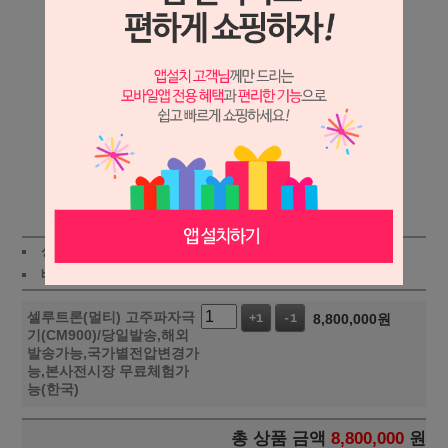
상세보기
상품가 :
8,800,000
원
적립금:8800원
배송비 :
(조건)
!
지역별
!
셀루트론(멀티) 고주파자극
8,800,000
원
+1
-1
기(CM900)/당일발송,해외
발송가능,국가별전압변경가
능,본사전시장 무료체험가
능(한국)
총 상품 금액
8,800,000
원