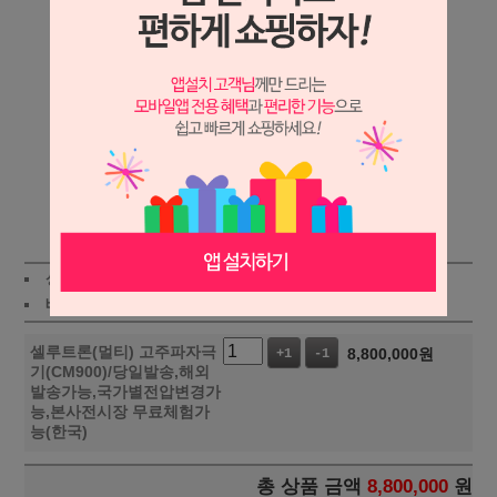
상세보기
상품가 :
8,800,000
원
적립금:8800원
배송비 :
(조건)
!
지역별
!
셀루트론(멀티) 고주파자극
8,800,000
원
+1
-1
기(CM900)/당일발송,해외
발송가능,국가별전압변경가
능,본사전시장 무료체험가
능(한국)
총 상품 금액
8,800,000
원