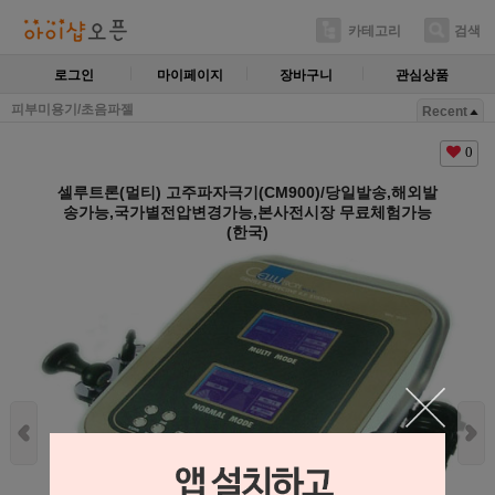
카테고리
검색
로그인
마이페이지
장바구니
관심상품
피부미용기/초음파젤
Recent
0
셀루트론(멀티) 고주파자극기(CM900)/당일발송,해외발
송가능,국가별전압변경가능,본사전시장 무료체험가능
(한국)